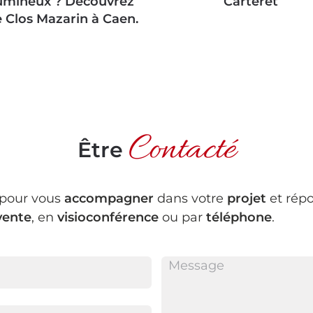
umineux ? Découvrez
Carteret
 Clos Mazarin à Caen.
Contacté
Être
 pour vous
accompagner
dans votre
projet
et répo
vente
, en
visioconférence
ou par
téléphone
.