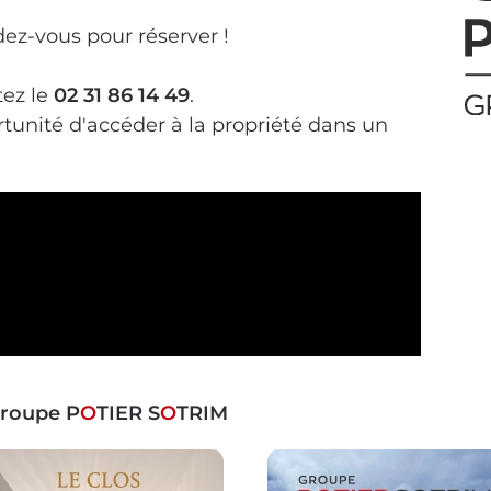
ez-vous pour réserver !
tez le
02 31 86 14 49
.
rtunité d'accéder à la propriété dans un
Groupe P
O
TIER S
O
TRIM