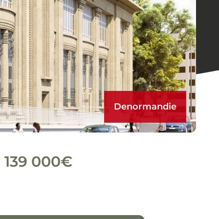
Denormandie
e
139 000€