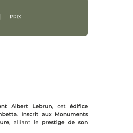
PRIX
ent Albert Lebrun
, cet
édifice
betta
.
Inscrit aux Monuments
gure
, alliant le
prestige de son