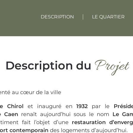
DESCRIPTION
LE QUARTIER
Projet
Description du
nté au cœur de la ville
re Chirol
et inauguré en
1932
par le
Présid
e Caen
renaît aujourd’hui sous le nom
Le Gam
âtiment fait l’objet d’une
restauration d’enver
ort contemporain
des logements d’aujourd’hui.