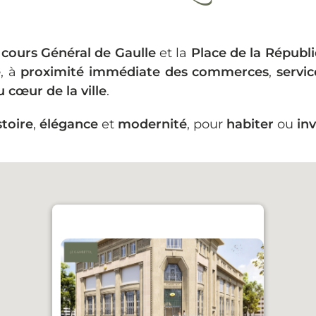
e
cours Général de Gaulle
et la
Place de la Républ
e
, à
proximité immédiate des commerces
,
servic
 cœur de la ville
.
stoire
,
élégance
et
modernité
, pour
habiter
ou
inv