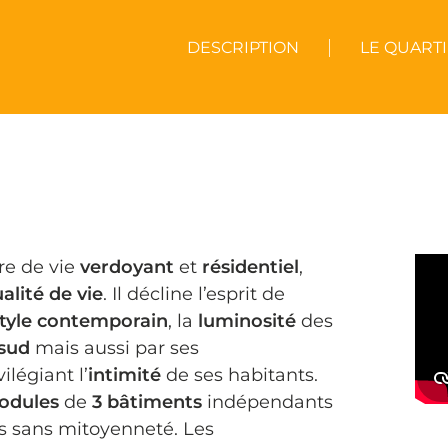
DESCRIPTION
LE QUART
re de vie
verdoyant
et
résidentiel
,
alité de vie
. Il décline l’esprit de
tyle contemporain
, la
luminosité
des
 sud
mais aussi par ses
ilégiant l’
intimité
de ses habitants.
odules
de
3 bâtiments
indépendants
s sans mitoyenneté. Les