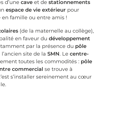
és d’une
cave
et de
stationnements
’un
espace de vie extérieur
pour
en famille ou entre amis !
colaires
(de la maternelle au collège),
ipalité en faveur du
développement
otamment par la présence du
pôle
 l’ancien site de la
SMN
. Le
centre-
galement toutes les commodités :
pôle
ntre commercial
se trouve à
 c’est s’installer sereinement au cœur
le.