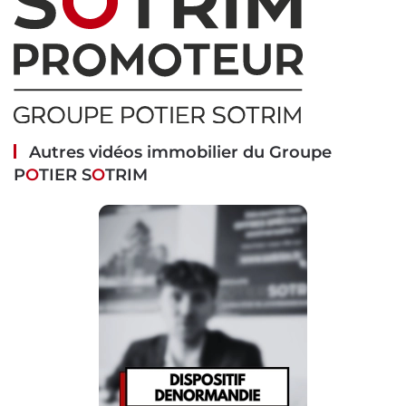
Autres vidéos immobilier du Groupe
P
O
TIER S
O
TRIM