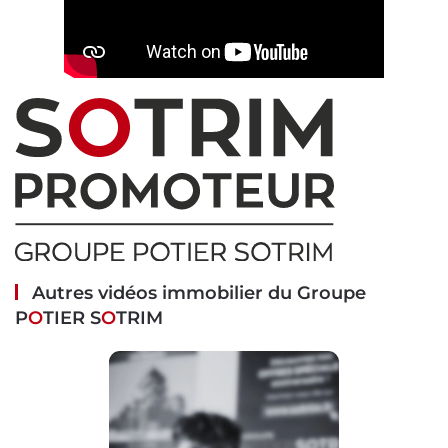
Autres vidéos immobilier du Groupe
P
O
TIER S
O
TRIM