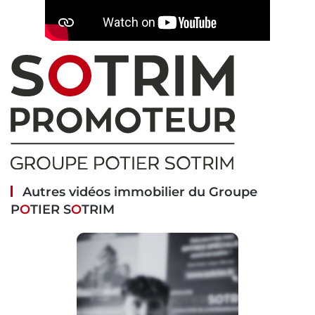
Autres vidéos immobilier du Groupe
P
O
TIER S
O
TRIM