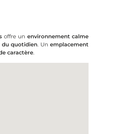
s
offre un
environnement calme
s du quotidien
. Un
emplacement
de caractère
.