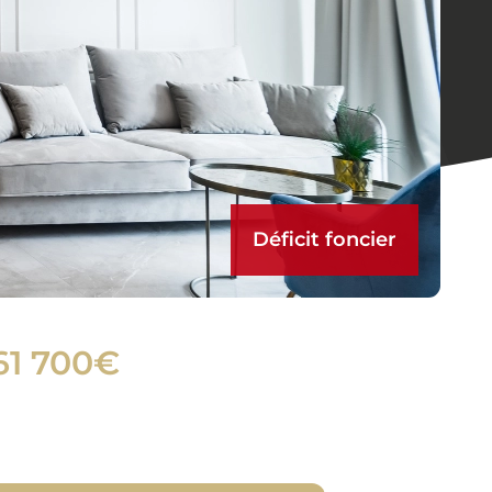
Déficit foncier
61 700€