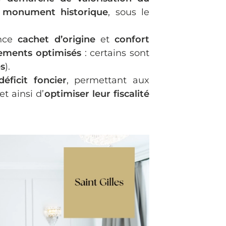
n monument historique
, sous le
ance
cachet d’origine
et
confort
ments optimisés
: certains sont
es
).
déficit foncier
, permettant aux
et ainsi d’
optimiser leur fiscalité