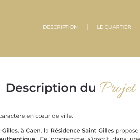
DESCRIPTION
LE QUARTIER
Projet
Description du
aractère en cœur de ville.
-Gilles, à Caen
, la
Résidence Saint Gilles
propose
authentique
. Ce programme s’inscrit dans u