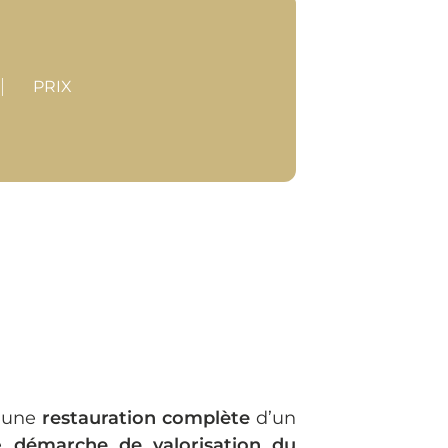
PRIX
 une
restauration complète
d’un
ne
démarche de valorisation du