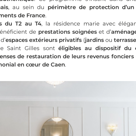
ais
, au sein du
périmètre de protection d’u
iments de France
.
s du T2 au T4
, la résidence marie avec élég
énéficient de
prestations soignées
et d’
aménage
 d’
espaces extérieurs privatifs
(
jardins
ou
terrass
e Saint Gilles sont
éligibles au dispositif du 
enses de restauration de leurs revenus fonciers
imonial en cœur de Caen
.